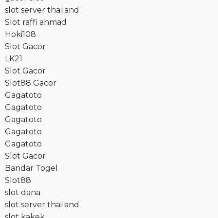
slot server thailand
Slot raffi ahmad
Hoki108
Slot Gacor
LK21
Slot Gacor
Slot88 Gacor
Gagatoto
Gagatoto
Gagatoto
Gagatoto
Gagatoto
Slot Gacor
Bandar Togel
Slot88
slot dana
slot server thailand
slot kakek