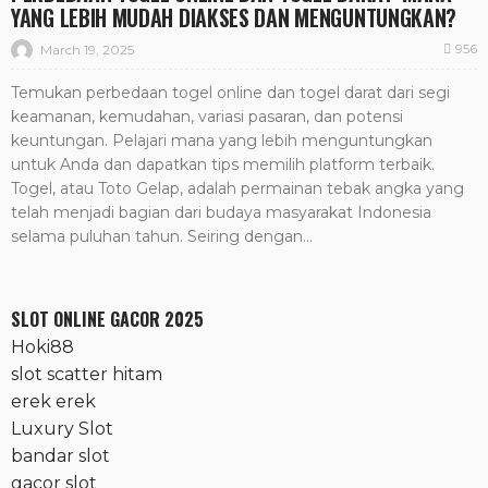
YANG LEBIH MUDAH DIAKSES DAN MENGUNTUNGKAN?
956
March 19, 2025
Temukan perbedaan togel online dan togel darat dari segi
keamanan, kemudahan, variasi pasaran, dan potensi
keuntungan. Pelajari mana yang lebih menguntungkan
untuk Anda dan dapatkan tips memilih platform terbaik.
Togel, atau Toto Gelap, adalah permainan tebak angka yang
telah menjadi bagian dari budaya masyarakat Indonesia
selama puluhan tahun. Seiring dengan...
SLOT ONLINE GACOR 2025
Hoki88
slot scatter hitam
erek erek
Luxury Slot
bandar slot
gacor slot