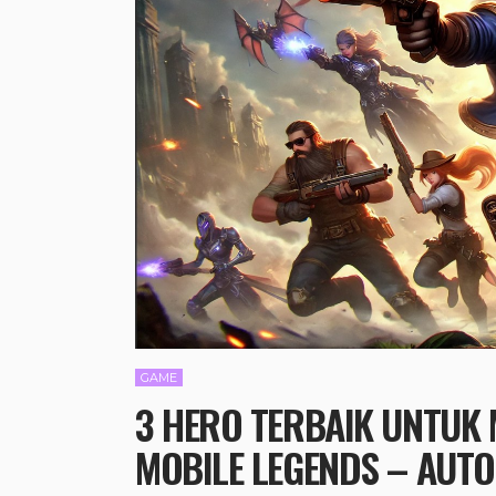
GAME
3 HERO TERBAIK UNTUK
MOBILE LEGENDS – AUTO