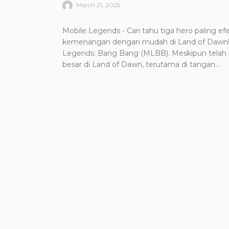
March 21, 2025
Mobile Legends - Cari tahu tiga hero paling 
kemenangan dengan mudah di Land of Dawn! 
Legends: Bang Bang (MLBB). Meskipun telah 
besar di Land of Dawn, terutama di tangan...