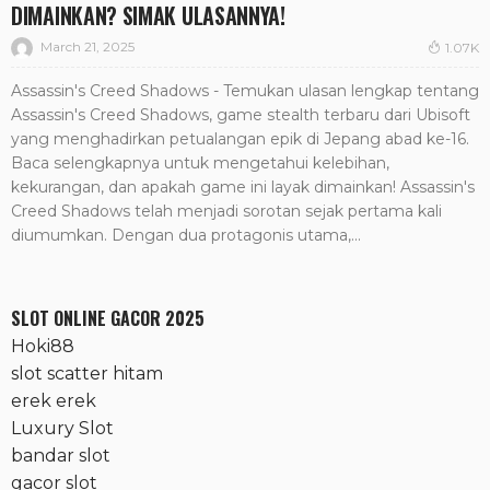
DIMAINKAN? SIMAK ULASANNYA!
March 21, 2025
1.07K
Assassin's Creed Shadows - Temukan ulasan lengkap tentang
Assassin's Creed Shadows, game stealth terbaru dari Ubisoft
yang menghadirkan petualangan epik di Jepang abad ke-16.
Baca selengkapnya untuk mengetahui kelebihan,
kekurangan, dan apakah game ini layak dimainkan! Assassin's
Creed Shadows telah menjadi sorotan sejak pertama kali
diumumkan. Dengan dua protagonis utama,...
SLOT ONLINE GACOR 2025
Hoki88
slot scatter hitam
erek erek
Luxury Slot
bandar slot
gacor slot