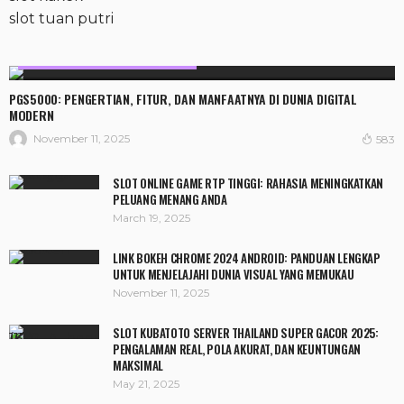
slot tuan putri
REVIEW SITUS TARUHAN & GAME
PGS5000: PENGERTIAN, FITUR, DAN MANFAATNYA DI DUNIA DIGITAL
MODERN
November 11, 2025
583
SLOT ONLINE GAME RTP TINGGI: RAHASIA MENINGKATKAN
PELUANG MENANG ANDA
March 19, 2025
LINK BOKEH CHROME 2024 ANDROID: PANDUAN LENGKAP
UNTUK MENJELAJAHI DUNIA VISUAL YANG MEMUKAU
November 11, 2025
SLOT KUBATOTO SERVER THAILAND SUPER GACOR 2025:
PENGALAMAN REAL, POLA AKURAT, DAN KEUNTUNGAN
MAKSIMAL
May 21, 2025