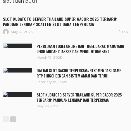
slot tuan putri
SLOT KUBATOTO SERVER THAILAND SUPER GACOR 2025 TERBARU:
PANDUAN LENGKAP SCATTER SLOT DANA TERPERCAYA
1.3K
May 31, 2025
PERBEDAAN TOGEL ONLINE DAN TOGEL DARAT: MANA YANG
LEBIH MUDAH DIAKSES DAN MENGUNTUNGKAN?
March 19, 2025
DAFTAR SLOT GACOR TERPERCAYA: REKOMENDASI GAME
RTP TINGGI DENGAN SISTEM AMAN DAN TERUJI
February 18, 2026
SLOT KUBATOTO SERVER THAILAND SUPER GACOR 2025
TERBARU: PANDUAN LENGKAP DAN TERPERCAYA
May 29, 2025