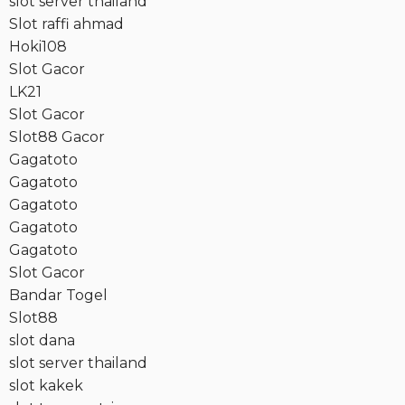
slot server thailand
Slot raffi ahmad
Hoki108
Slot Gacor
LK21
Slot Gacor
Slot88 Gacor
Gagatoto
Gagatoto
Gagatoto
Gagatoto
Gagatoto
Slot Gacor
Bandar Togel
Slot88
slot dana
slot server thailand
slot kakek