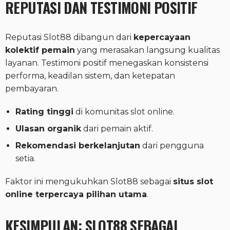
REPUTASI DAN TESTIMONI POSITIF
Reputasi Slot88 dibangun dari
kepercayaan
kolektif pemain
yang merasakan langsung kualitas
layanan. Testimoni positif menegaskan konsistensi
performa, keadilan sistem, dan ketepatan
pembayaran.
Rating tinggi
di komunitas slot online.
Ulasan organik
dari pemain aktif.
Rekomendasi berkelanjutan
dari pengguna
setia.
Faktor ini mengukuhkan Slot88 sebagai
situs slot
online terpercaya pilihan utama
.
KESIMPULAN: SLOT88 SEBAGAI