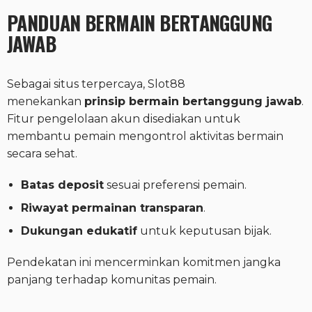
PANDUAN BERMAIN BERTANGGUNG
JAWAB
Sebagai situs terpercaya, Slot88
menekankan
prinsip bermain bertanggung jawab
.
Fitur pengelolaan akun disediakan untuk
membantu pemain mengontrol aktivitas bermain
secara sehat.
Batas deposit
sesuai preferensi pemain.
Riwayat permainan transparan
.
Dukungan edukatif
untuk keputusan bijak.
Pendekatan ini mencerminkan komitmen jangka
panjang terhadap komunitas pemain.