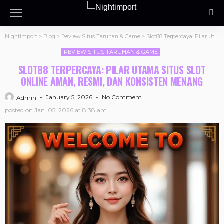
Nightimport
>
Blog
>
Review Situs Taruhan & Game
>
Slot88 Terpercaya: Pilar Utama Situs Slot Online Aman, Resmi, dan Konsisten Menang
REVIEW SITUS TARUHAN & GAME
SLOT88 TERPERCAYA: PILAR UTAMA SITUS SLOT
ONLINE AMAN, RESMI, DAN KONSISTEN MENANG
January 5, 2026
No Comment
Admin
posted on
Jan. 05, 2026 at 8:38 am