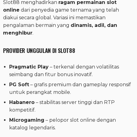
Slot88 menghadirkan
ragam permainan slot
online
dari penyedia game ternama yang telah
diakui secara global. Variasi ini memastikan
pengalaman bermain yang
dinamis, adil, dan
menghibur
.
PROVIDER UNGGULAN DI SLOT88
Pragmatic Play
– terkenal dengan volatilitas
seimbang dan fitur bonus inovatif.
PG Soft
– grafis premium dan gameplay responsif
untuk perangkat mobile.
Habanero
– stabilitas server tinggi dan RTP
kompetitif.
Microgaming
– pelopor slot online dengan
katalog legendaris.