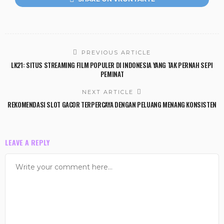
PREVIOUS ARTICLE
LK21: SITUS STREAMING FILM POPULER DI INDONESIA YANG TAK PERNAH SEPI
PEMINAT
NEXT ARTICLE
REKOMENDASI SLOT GACOR TERPERCAYA DENGAN PELUANG MENANG KONSISTEN
LEAVE A REPLY