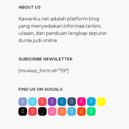
ABOUT US
Kawanku.net
adalah platform blog
yang menyediakan informasi terkini,
ulasan, dan panduan lengkap seputar
dunia judi online.
SUBSCRIBE NEWSLETTER
[mc4wp_form id=”59″]
FIND US ON SOCIALS