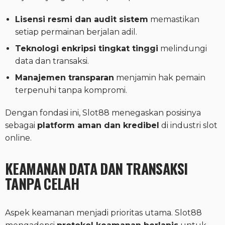
Lisensi resmi dan audit sistem
memastikan
setiap permainan berjalan adil.
Teknologi enkripsi tingkat tinggi
melindungi
data dan transaksi.
Manajemen transparan
menjamin hak pemain
terpenuhi tanpa kompromi.
Dengan fondasi ini, Slot88 menegaskan posisinya
sebagai
platform aman dan kredibel
di industri slot
online.
KEAMANAN DATA DAN TRANSAKSI
TANPA CELAH
Aspek keamanan menjadi prioritas utama. Slot88