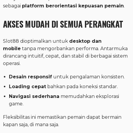
sebagai
platform berorientasi kepuasan pemain
.
AKSES MUDAH DI SEMUA PERANGKAT
Slot88 dioptimalkan untuk
desktop dan
mobile
tanpa mengorbankan performa. Antarmuka
dirancang intuitif, cepat, dan stabil di berbagai sistem
operasi.
Desain responsif
untuk pengalaman konsisten.
Loading cepat
bahkan pada koneksi standar.
Navigasi sederhana
memudahkan eksplorasi
game.
Fleksibilitas ini memastikan pemain dapat bermain
kapan saja, di mana saja.