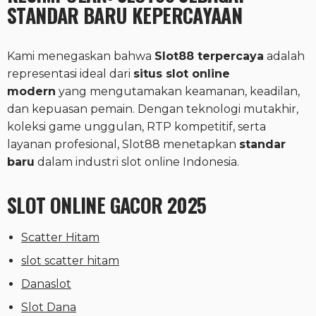
STANDAR BARU KEPERCAYAAN
Kami menegaskan bahwa
Slot88 terpercaya
adalah
representasi ideal dari
situs slot online
modern
yang mengutamakan keamanan, keadilan,
dan kepuasan pemain. Dengan teknologi mutakhir,
koleksi game unggulan, RTP kompetitif, serta
layanan profesional, Slot88 menetapkan
standar
baru
dalam industri slot online Indonesia.
SLOT ONLINE GACOR 2025
Scatter Hitam
slot scatter hitam
Danaslot
Slot Dana