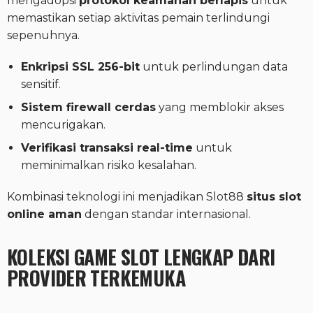
mengadopsi
protokol keamanan berlapis
untuk
memastikan setiap aktivitas pemain terlindungi
sepenuhnya.
Enkripsi SSL 256-bit
untuk perlindungan data
sensitif.
Sistem firewall cerdas
yang memblokir akses
mencurigakan.
Verifikasi transaksi real-time
untuk
meminimalkan risiko kesalahan.
Kombinasi teknologi ini menjadikan Slot88
situs slot
online aman
dengan standar internasional.
KOLEKSI GAME SLOT LENGKAP DARI
PROVIDER TERKEMUKA