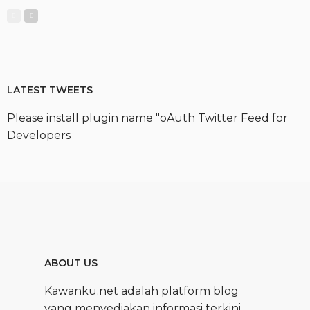
LATEST TWEETS
Please install plugin name "oAuth Twitter Feed for
Developers
ABOUT US
Kawanku.net
adalah platform blog
yang menyediakan informasi terkini,