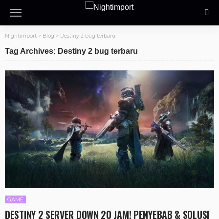
Nightimport
>
Blog
>
Destiny 2 bug terbaru
Tag Archives: Destiny 2 bug terbaru
GAME
DESTINY 2 SERVER DOWN 20 JAM! PENYEBAB & SOLUSI