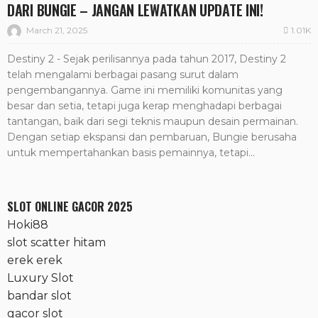
DARI BUNGIE – JANGAN LEWATKAN UPDATE INI!
1.01K
March 21, 2025
Destiny 2 - Sejak perilisannya pada tahun 2017, Destiny 2
telah mengalami berbagai pasang surut dalam
pengembangannya. Game ini memiliki komunitas yang
besar dan setia, tetapi juga kerap menghadapi berbagai
tantangan, baik dari segi teknis maupun desain permainan.
Dengan setiap ekspansi dan pembaruan, Bungie berusaha
untuk mempertahankan basis pemainnya, tetapi...
SLOT ONLINE GACOR 2025
Hoki88
slot scatter hitam
erek erek
Luxury Slot
bandar slot
gacor slot