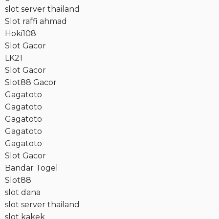
slot server thailand
Slot raffi ahmad
Hoki108
Slot Gacor
LK21
Slot Gacor
Slot88 Gacor
Gagatoto
Gagatoto
Gagatoto
Gagatoto
Gagatoto
Slot Gacor
Bandar Togel
Slot88
slot dana
slot server thailand
slot kakek